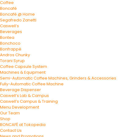
Coffee
Boncafé
Boncafé @ Home
Segafredo Zanetti
Caswell’s
Beverages
Bontea
Bonchoco
Bonfrappé
Andros Chunky
Torani Syrup
Coffee Capsule System
Machines & Equipment
Semi-Automatic Coffee Machines, Grinders & Accessories
Fully-Automatic Coffee Machine
Beverage Dispenser
Caswell’s Lab & Campus
Caswell’s Campus & Training
Menu Development
Our Team
Shop
BONCAFÉ at Tokopedia
Contact Us
News and Promotions