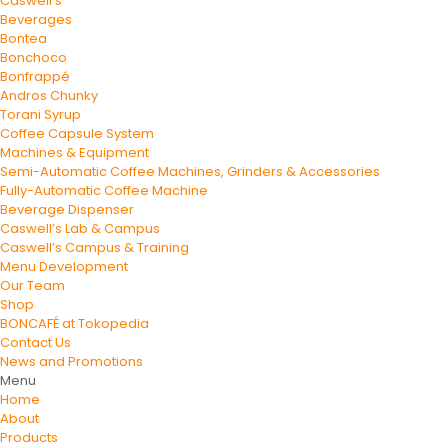
Caswell’s
Beverages
Bontea
Bonchoco
Bonfrappé
Andros Chunky
Torani Syrup
Coffee Capsule System
Machines & Equipment
Semi-Automatic Coffee Machines, Grinders & Accessories
Fully-Automatic Coffee Machine
Beverage Dispenser
Caswell’s Lab & Campus
Caswell’s Campus & Training
Menu Development
Our Team
Shop
BONCAFÉ at Tokopedia
Contact Us
News and Promotions
Menu
Home
About
Products