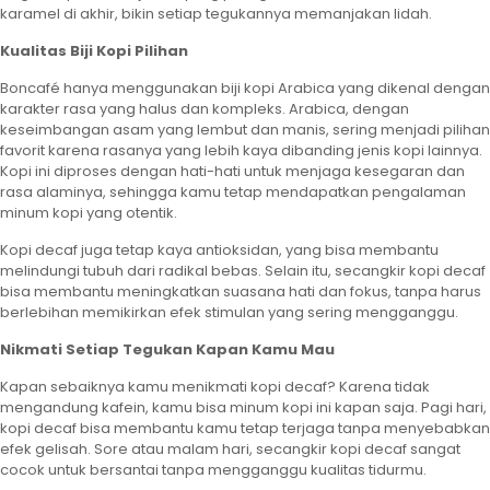
karamel di akhir, bikin setiap tegukannya memanjakan lidah.
Kualitas Biji Kopi Pilihan
Boncafé hanya menggunakan biji kopi Arabica yang dikenal dengan
karakter rasa yang halus dan kompleks. Arabica, dengan
keseimbangan asam yang lembut dan manis, sering menjadi pilihan
favorit karena rasanya yang lebih kaya dibanding jenis kopi lainnya.
Kopi ini diproses dengan hati-hati untuk menjaga kesegaran dan
rasa alaminya, sehingga kamu tetap mendapatkan pengalaman
minum kopi yang otentik.
Kopi decaf juga tetap kaya antioksidan, yang bisa membantu
melindungi tubuh dari radikal bebas. Selain itu, secangkir kopi decaf
bisa membantu meningkatkan suasana hati dan fokus, tanpa harus
berlebihan memikirkan efek stimulan yang sering mengganggu.
Nikmati Setiap Tegukan Kapan Kamu Mau
Kapan sebaiknya kamu menikmati kopi decaf? Karena tidak
mengandung kafein, kamu bisa minum kopi ini kapan saja. Pagi hari,
kopi decaf bisa membantu kamu tetap terjaga tanpa menyebabkan
efek gelisah. Sore atau malam hari, secangkir kopi decaf sangat
cocok untuk bersantai tanpa mengganggu kualitas tidurmu.