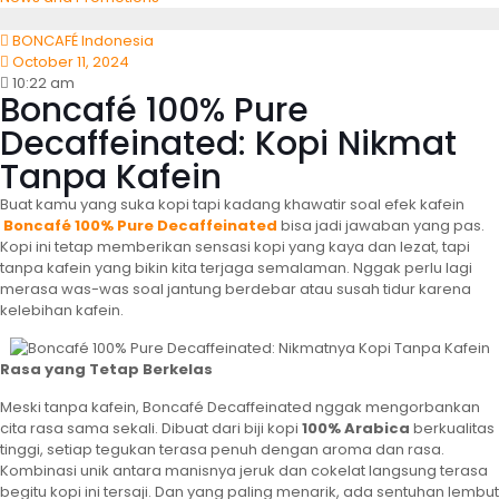
BONCAFÉ Indonesia
October 11, 2024
10:22 am
Boncafé 100% Pure
Decaffeinated: Kopi Nikmat
Tanpa Kafein
Buat kamu yang suka kopi tapi kadang khawatir soal efek kafein
Boncafé 100% Pure Decaffeinated
bisa jadi jawaban yang pas.
Kopi ini tetap memberikan sensasi kopi yang kaya dan lezat, tapi
tanpa kafein yang bikin kita terjaga semalaman. Nggak perlu lagi
merasa was-was soal jantung berdebar atau susah tidur karena
kelebihan kafein.
Rasa yang Tetap Berkelas
Meski tanpa kafein, Boncafé Decaffeinated nggak mengorbankan
cita rasa sama sekali. Dibuat dari biji kopi
100% Arabica
berkualitas
tinggi, setiap tegukan terasa penuh dengan aroma dan rasa.
Kombinasi unik antara manisnya jeruk dan cokelat langsung terasa
begitu kopi ini tersaji. Dan yang paling menarik, ada sentuhan lembut