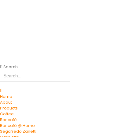
Search
Home
About
Products
Coffee
Boncafé
Boncafé @ Home
Segafredo Zanetti