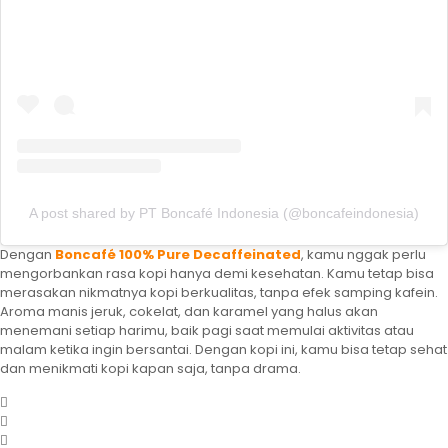
A post shared by PT Boncafé Indonesia (@boncafeindonesia)
Dengan
Boncafé 100% Pure Decaffeinated
, kamu nggak perlu
mengorbankan rasa kopi hanya demi kesehatan. Kamu tetap bisa
merasakan nikmatnya kopi berkualitas, tanpa efek samping kafein.
Aroma manis jeruk, cokelat, dan karamel yang halus akan
menemani setiap harimu, baik pagi saat memulai aktivitas atau
malam ketika ingin bersantai. Dengan kopi ini, kamu bisa tetap sehat
dan menikmati kopi kapan saja, tanpa drama.